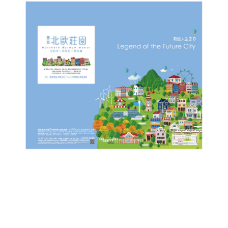
問題簡述(80字以內)