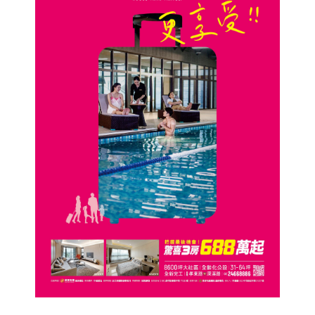
問題簡述(80字以內)