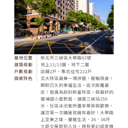
基地位置
新北市三峽區大學路63號
建築規劃
地上12/13層、地下二層
戶數規劃
店鋪2戶、集合住宅222戶
個案特色
北大特區最美一塊拼圖，壓軸現身！
期盼已久的幸福生活，這次距離最
近！智識為鄰的新富特區，與最好的
龍埔國小面對面、捷運三峽站250
米、社區泳池會所盡享尊榮與歡樂，
讓您第一次購屋就擁有最好！大學路
上至美之境、優雅生活，26、36坪
立即交屋即刻入住，稀有夢幻成家機