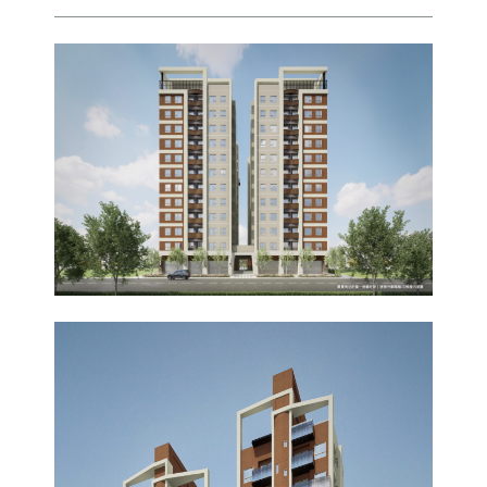
問題簡述(80字以內)