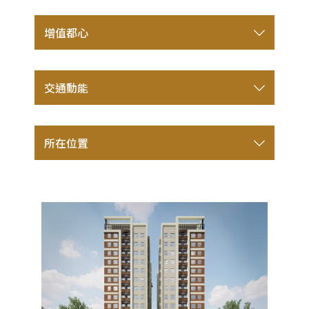
當代建築綠藝交融 輝映東門溪
增值都心
麗寶建設精選小檜溪重劃、東門溪畔方正855坪美
地，以44年專業淬煉經典，推出「麗寶南法莊園
普羅旺斯」，以當代建築語彙，描繪嶄新天際
擁東門溪水岸、5座公園環繞 市心難得高綠覆率
線，中庭規劃綠意水花園，呼應東門溪水岸，形
交通動能
位於小檜溪重劃區軸心的「麗寶南法莊園 普羅旺
塑內外皆美景之豐裕意象。一層雙併/四併大器尺
斯」近擁東門溪水岸，鄰桃園車站站前商圈、中
度，室內空間配置合宜，在坪效與尺度之間取得
正藝文特區、大有商圈，被稱為蛋黃區裡的重劃
桃捷綠線二站直抵桃園車站 掌握進場紅利甜蜜點
平衡，全齡概念公共空間，機能豐富、動靜兼
區，生活機能無縫銜接，同時享有市容敞闊的全
所在位置
鄰近桃園捷運綠線G08站、G09站，綠線預計
容，構築水岸樂活社區，輝映小檜溪軸心，豐盈
新重劃環境，南崁溪與東門溪形成近40公頃水岸
2026年第一階段完工通車、2030年全線通車，將
人生百景。
綠帶，規劃五座主題公園，坐擁桃園最核心主
可直接通往桃園車站及機場捷運，鏈結北北桃首
場。
都軌道網。
小檜溪重劃區緊鄰市區交通動脈春日路、三民
路，交通便捷，10分鐘左右可連結國道一號閘
道。