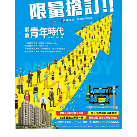
問題簡述(80字以內)