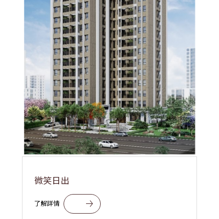
微笑日出
麗
了解詳情
了