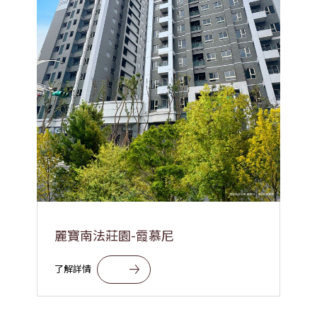
麗寶南法莊園-霞慕尼
了解詳情
了