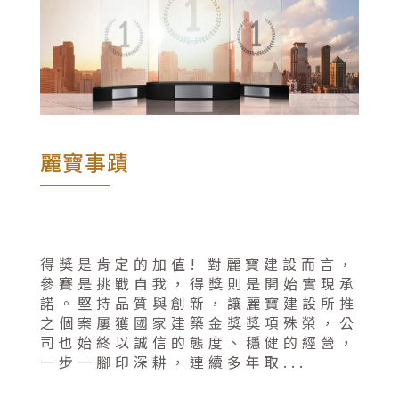
問題簡述(80字以內)
麗寶事蹟
得獎是肯定的加值! 對麗寶建設而言，
參賽是挑戰自我，得獎則是開始實現承
諾。堅持品質與創新，讓麗寶建設所推
之個案屢獲國家建築金獎獎項殊榮，公
司也始終以誠信的態度、穩健的經營，
一步一腳印深耕，連續多年取...